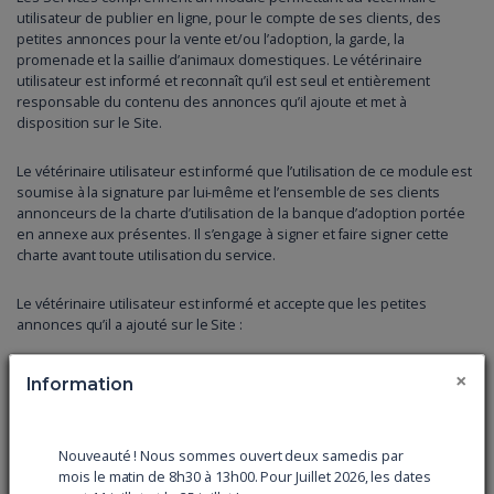
utilisateur de publier en ligne, pour le compte de ses clients, des
petites annonces pour la vente et/ou l’adoption, la garde, la
promenade et la saillie d’animaux domestiques. Le vétérinaire
utilisateur est informé et reconnaît qu’il est seul et entièrement
responsable du contenu des annonces qu’il ajoute et met à
disposition sur le Site.
Le vétérinaire utilisateur est informé que l’utilisation de ce module est
soumise à la signature par lui-même et l’ensemble de ses clients
annonceurs de la charte d’utilisation de la banque d’adoption portée
en annexe aux présentes. Il s’engage à signer et faire signer cette
charte avant toute utilisation du service.
Le vétérinaire utilisateur est informé et accepte que les petites
annonces qu’il a ajouté sur le Site :
×
Fassent l’objet d’un droit de regard par l’Editeur.
Information
Fassent l’objet de la part de l’Editeur d’une utilisation
anonyme à des fins statistique et lui reconnaît le droit
Nouveauté ! Nous sommes ouvert deux samedis par
d’exploiter, diffuser et commercialiser ces statistiques
mois le matin de 8h30 à 13h00. Pour Juillet 2026, les dates
anonymes.