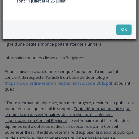
sont 11 juillet et le 25 juillet !
Soient accessibles depuis l’ensemble des sites internet
des vétérinaires utilisateurs de sites similaires au Site.
L’Editeur ne peut être tenu pour responsable des conséquences
Ok
juridiques, dommages et pertes de quelque nature que ce soit subi
par le vétérinaire utilisateur titulaire de la licence, suite à la mise en
ligne d’une petite annonce portant atteinte à un tiers.
Information pour les clients de la Belgique :
Pour la mise en avant d'une rubrique "adoption d'animaux", il
convient de respecter l'article 8 du Code de déontologie
(
https://www.ordre-veterinaires.be/TEXTES/code_2015.pdf
) stipulant
que :
"Toute information objective, non mensongère, destinée au public est
autorisée, quel qu'en soit le support.
Toute dénomination autre que
le nom du ou des vétérinaires, doit recevoir préalablement
l'approbation du Conseil Régional
. Le vétérinaire peut faire état des
diplômes qu’il a obtenus et des titres reconnus par le Conseil
Supérieur. Il est interdit au vétérinaire d’exploiter la crédulité publique
ou de s'attribuer des compétences qu'il ne possède pas. Le