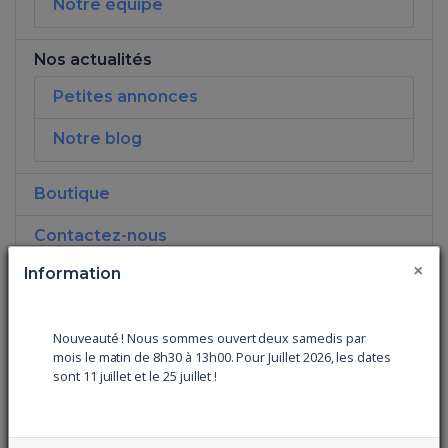
Notre équipe
Nos actualités
Petites annonces
Notre blog
Boutique
Contactez-nous
×
Information
Prendre rendez-vous
Conditions de fonctionnement de la clinique
Nouveauté ! Nous sommes ouvert deux samedis par
mois le matin de 8h30 à 13h00. Pour Juillet 2026, les dates
Politique de confidentialité et de traitement
sont 11 juillet et le 25 juillet !
des données
Mentions légales